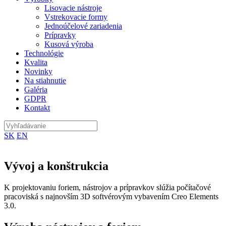
Lisovacie nástroje
Vstrekovacie formy
Jednoúčelové zariadenia
Prípravky
Kusová výroba
Technológie
Kvalita
Novinky
Na stiahnutie
Galéria
GDPR
Kontakt
Vyhľadávanie
SK
EN
Vývoj a konštrukcia
K projektovaniu foriem, nástrojov a prípravkov slúžia počítačové
pracoviská s najnovším 3D softvérovým vybavením Creo Elements
3.0.