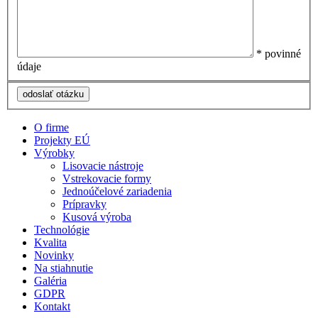
* povinné
údaje
O firme
Projekty EÚ
Výrobky
Lisovacie nástroje
Vstrekovacie formy
Jednoúčelové zariadenia
Prípravky
Kusová výroba
Technológie
Kvalita
Novinky
Na stiahnutie
Galéria
GDPR
Kontakt