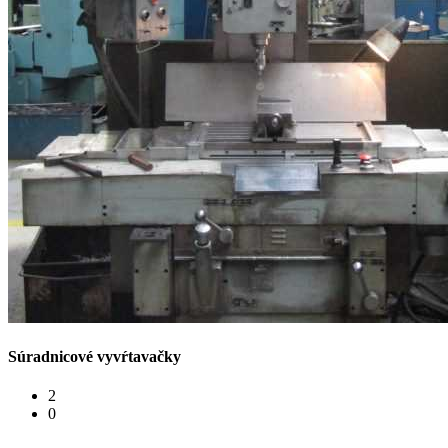
Súradnicové vyvŕtavačky
2
0