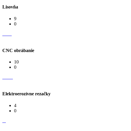
Lisovňa
9
0
CNC obrábanie
10
0
Elektroerozívne rezačky
4
0