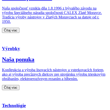
Naša spoločnosť vznikla dňa 1.8.1996 z bývalého závodu na
výrobu špeciálneho náradia spoločnosti CALEX Zlaté Moravce.
Tradícia výroby nástrojov v Zlatých Moravciach sa datuje od r.
1950.
Čítaj viac
Výrobky
Naša ponuka
Konštrukcia a výroba lisovacích nástrojov a vstrekovacích foriem,
ako aj výroba precíznych dielcov pre strojársku výrobu trieskovým
obrábaním, elektroerozívnym rezaním a hĺbením.
Čítaj viac
Technológie