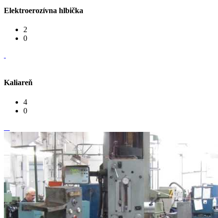
Elektroerozívna hlbička
2
0
Kaliareň
4
0