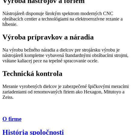
Výroba nástrojov a foriem
Nástrojáreň disponuje širokým spektrom moderných CNC
obrábacích centier a technológiami na elektroerozívne rezanie a
hĺbenie.
Výroba prípravkov a náradia
Na výrobu bežného náradia a dielcov pre strojársku výrobu je
nástrojáreň kompletne vybavená štandardnými obrábacími strojmi,
vrátane kaliacej pece na tepelné spracovanie ocele.
Technická kontrola
Meranie vyrobených dielcov je zabezpečené špičkovými meracími
zariadeniami od renomovaných firiem ako Hexagon, Mitutoyo a
Zeiss.
O firme
História spoločnosti