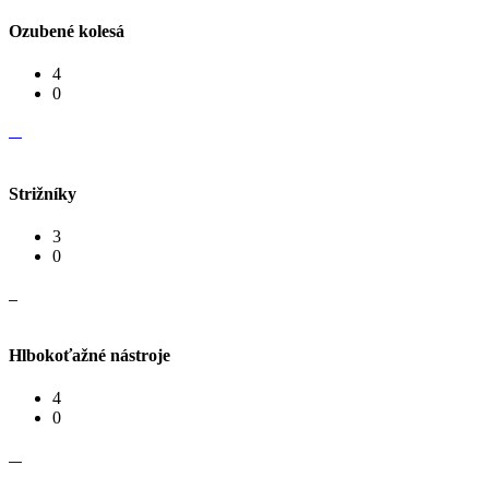
Ozubené kolesá
4
0
Strižníky
3
0
Hlbokoťažné nástroje
4
0