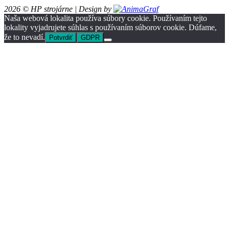
2026 © HP strojárne
| Design by
Naša webová lokalita používa súbory cookie. Používaním tejto
lokality vyjadrujete súhlas s používaním súborov cookie. Dúfame,
že to nevadí.
Potvrdiť
GDPR