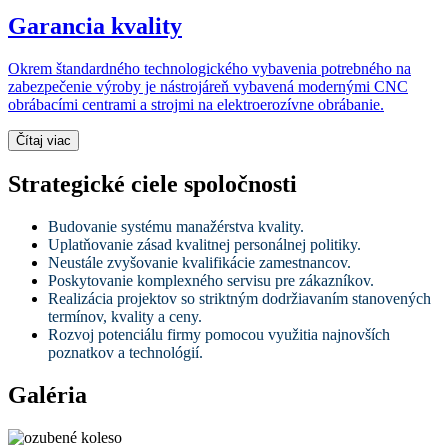
Garancia kvality
Okrem štandardného technologického vybavenia potrebného na
zabezpečenie výroby je nástrojáreň vybavená modernými CNC
obrábacími centrami a strojmi na elektroerozívne obrábanie.
Čítaj viac
Strategické ciele spoločnosti
Budovanie systému manažérstva kvality.
Uplatňovanie zásad kvalitnej personálnej politiky.
Neustále zvyšovanie kvalifikácie zamestnancov.
Poskytovanie komplexného servisu pre zákazníkov.
Realizácia projektov so striktným dodržiavaním stanovených
termínov, kvality a ceny.
Rozvoj potenciálu firmy pomocou využitia najnovších
poznatkov a technológií.
Galéria