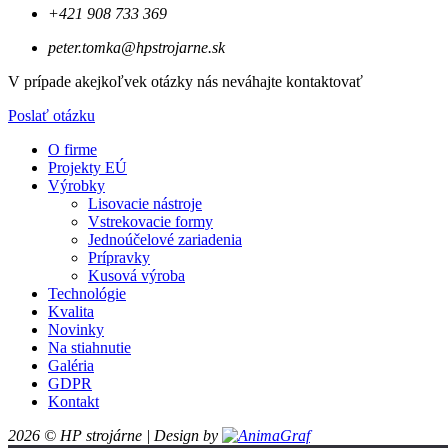
+421 908 733 369
peter.tomka@hpstrojarne.sk
V prípade akejkoľvek otázky nás neváhajte kontaktovať
Poslať otázku
O firme
Projekty EÚ
Výrobky
Lisovacie nástroje
Vstrekovacie formy
Jednoúčelové zariadenia
Prípravky
Kusová výroba
Technológie
Kvalita
Novinky
Na stiahnutie
Galéria
GDPR
Kontakt
2026 © HP strojárne
| Design by