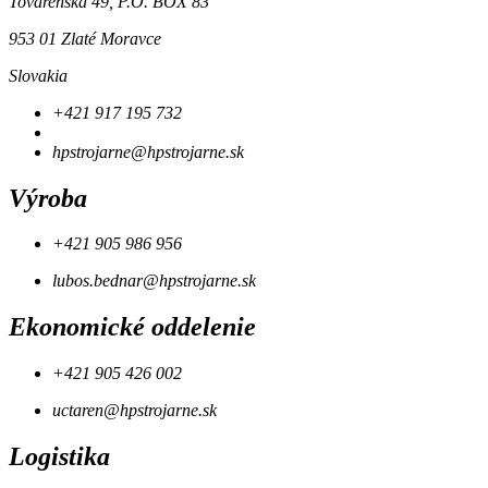
Továrenská 49, P.O. BOX 83
953 01 Zlaté Moravce
Slovakia
+421 917 195 732
hpstrojarne@hpstrojarne.sk
Výroba
+421 905 986 956
lubos.bednar@hpstrojarne.sk
Ekonomické oddelenie
+421 905 426 002
uctaren@hpstrojarne.sk
Logistika