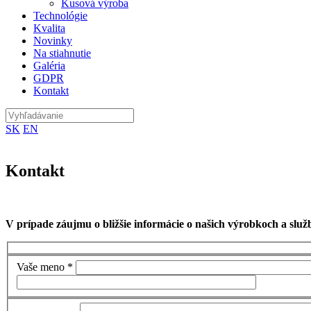
Kusová výroba
Technológie
Kvalita
Novinky
Na stiahnutie
Galéria
GDPR
Kontakt
Vyhľadávanie
SK
EN
Kontakt
V prípade záujmu o bližšie informácie o našich výrobkoch a sl
Vaše meno *