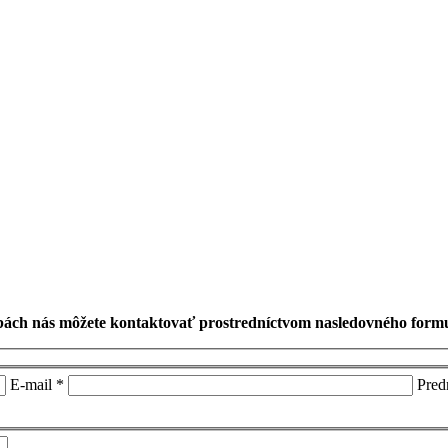
užbách nás môžete kontaktovať prostredníctvom nasledovného form
E-mail *
Pred