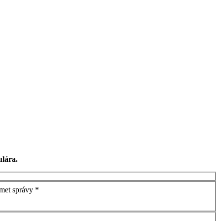
ulára.
met správy *