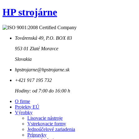
HP strojárne
Továrenská 49, P.O. BOX 83
953 01 Zlaté Moravce
Slovakia
hpstrojarne@hpstrojarne.sk
+421 917 195 732
Hodiny: od 7:00 do 16:00 h
O firme
Projekty EÚ
Výrobky
Lisovacie nástroje
Vstrekovacie formy
Jednoúčelové zariadenia
Prípravky