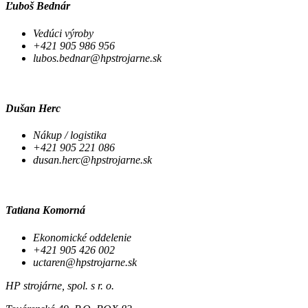
Ľuboš Bednár
Vedúci výroby
+421 905 986 956
lubos.bednar@hpstrojarne.sk
Dušan Herc
Nákup / logistika
+421 905 221 086
dusan.herc@hpstrojarne.sk
Tatiana Komorná
Ekonomické oddelenie
+421 905 426 002
uctaren@hpstrojarne.sk
HP strojárne, spol. s r. o.